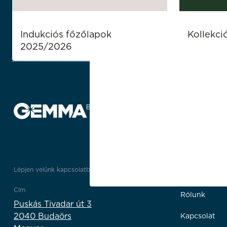
Indukciós főzőlapok
Kollekci
2025/2026
Lépjen velünk kapcsolatba
Linkek
Cím
Rólunk
Puskás Tivadar út 3
2040 Budaörs
Kapcsolat