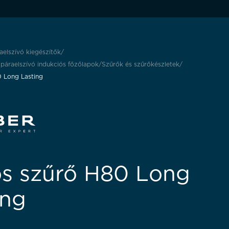
aelszívó kiegészítők
t páraelszívó indukciós főzőlapok
Szűrők és szűrőkészletek
0 Long Lasting
ós szűrő H80 Long
ing