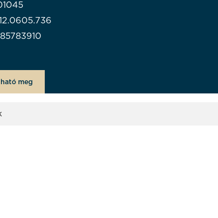
01045
112.0605.736
985783910
lható meg
k