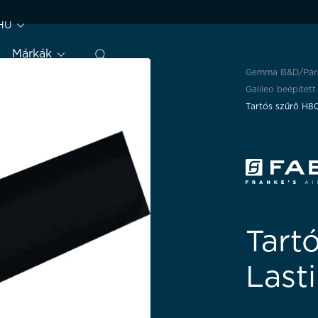
HU
Márkák
Gemma B&D
Pár
Galileo beépítet
Tartós szűrő H8
Tart
Last