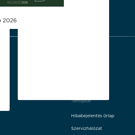
ó 2026
Támogatás
Hibabejelentés űrlap
Szervizhálózat