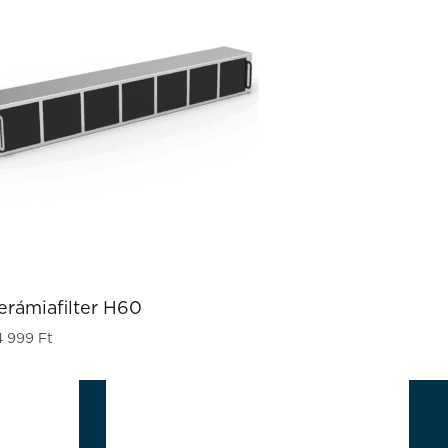
erámiafilter H60
4 999
Ft