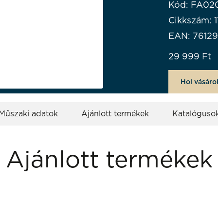
Kód: FA02
Cikkszám: 
EAN: 7612
29 999
Ft
Hol vásáro
Műszaki adatok
Ajánlott termékek
Katalóguso
Ajánlott termékek