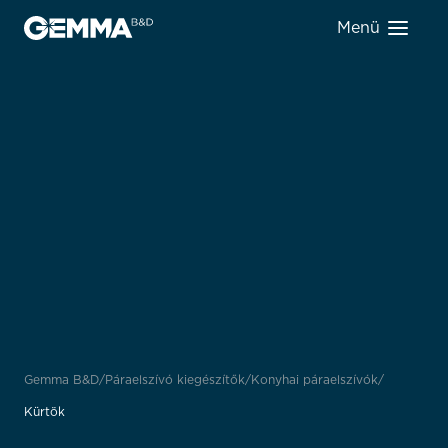
Menü
Gemma B&D
Páraelszívó kiegészítők
Konyhai páraelszívók
Kürtök