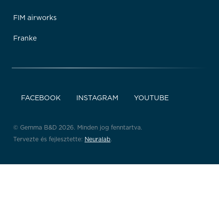
FIM airworks
Franke
FACEBOOK
INSTAGRAM
YOUTUBE
© Gemma B&D 2026. Minden jog fenntartva.
Tervezte és fejlesztette:
Neuralab
.