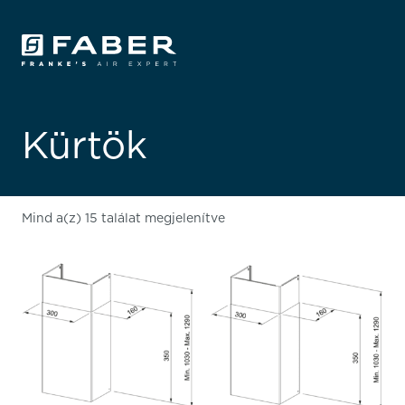
Kürtök
Mind a(z) 15 találat megjelenítve