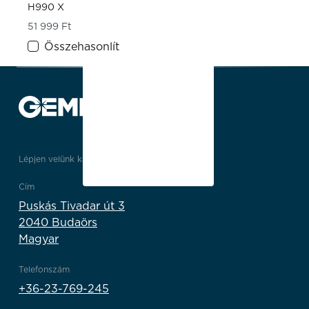
H990 X
51 999
Ft
Összehasonlít
Lépjen velünk kapcsolatba
Cím
Puskás Tivadar út 3
2040 Budaörs
Magyar
Telefonszám
+36-23-769-245