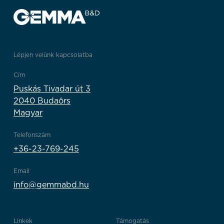
Lépjen velünk kapcsolatba
Cím
Puskás Tivadar út 3
2040 Budaörs
Magyar
Telefonszám
+36-23-769-245
Email
info@gemmabd.hu
Linkek
Támogatás