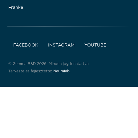
Franke
FACEBOOK
INSTAGRAM
YOUTUBE
© Gemma B&D 2026. Minden jog fenntartva.
Tervezte és fejlesztette:
Neuralab
.