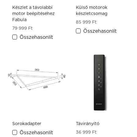
Készlet a távolabbi
Külső motorok
motor beépítéséhez
készletcsomag
Fabula
85 999
Ft
79 999
Ft
Összehasonlít
Összehasonlít
Sorokadapter
Távirányító
Összehasonlít
36 999
Ft