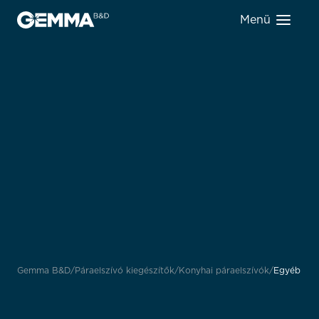
Menü
Gemma B&D
Páraelszívó kiegészítők
Konyhai páraelszívók
Egyéb