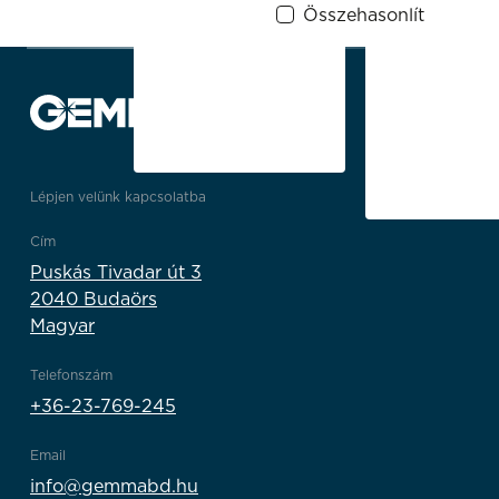
Összehasonlít
Lépjen velünk kapcsolatba
Cím
Puskás Tivadar út 3
2040 Budaörs
Magyar
Telefonszám
+36-23-769-245
Email
info@gemmabd.hu