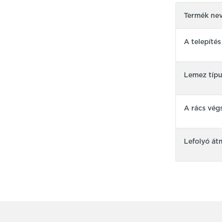
Termék ne
A telepíté
Lemez típ
A rács vég
Lefolyó át