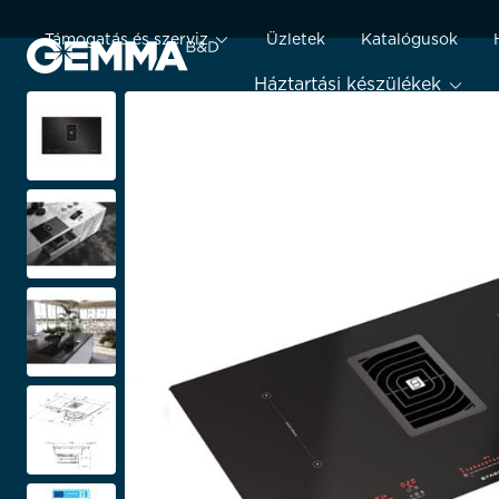
Támogatás és szerviz
Üzletek
Katalógusok
Háztartási készülékek