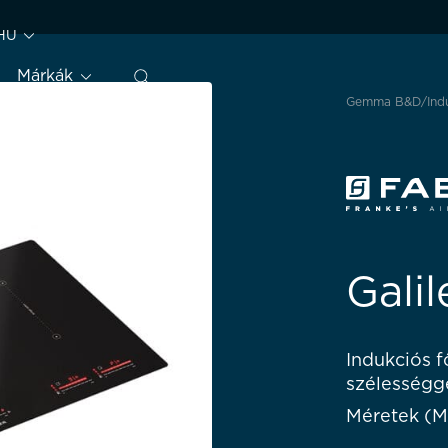
HU
Márkák
Gemma B&D
Ind
Galil
Indukciós f
szélességg
Méretek (M