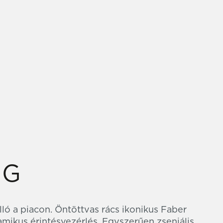
NG
ló a piacon. Öntöttvas rács ikonikus Faber
namikus érintésvezérlés. Egyszerűen zseniális.