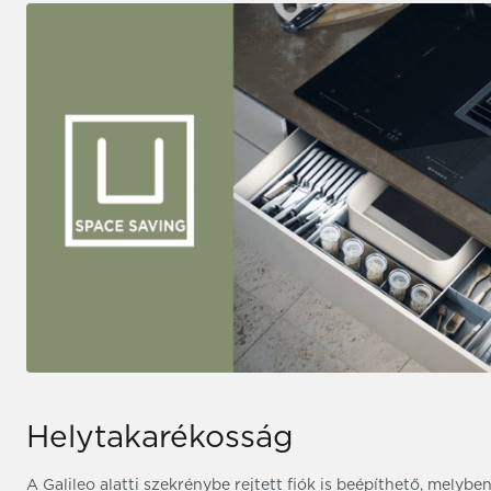
Helytakarékosság
A Galileo alatti szekrénybe rejtett fiók is beépíthető, melyb