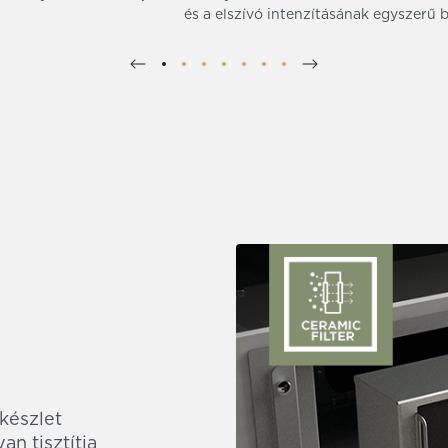
és a elszívó intenzításának egyszerű be
készlet
n tisztítja