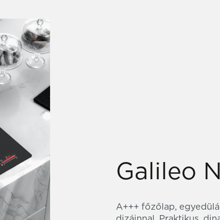
Galileo 
A+++ főzőlap, egyedülál
dizájnnal. Praktikus, di