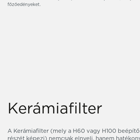
főzőedényeket.
Kerámiafilter
A Kerámiafilter (mely a H60 vagy H100 beépítő
részét képezi) nemcsak elnyeli, hanem hatékonya