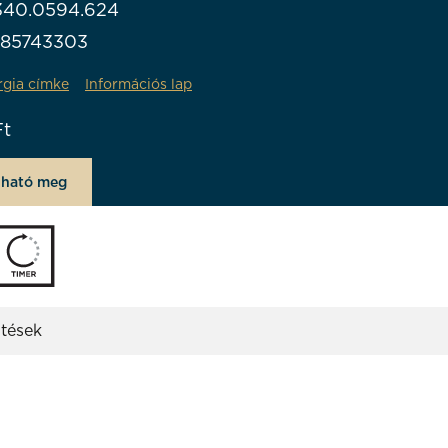
340.0594.624
985743303
rgia címke
Információs lap
Ft
lható meg
ltések