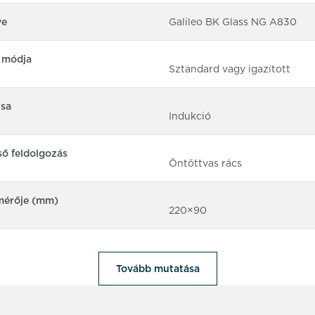
ve
Galileo BK Glass NG A830
s módja
Sztandard vagy igazított
usa
Indukció
ső feldolgozás
Öntöttvas rács
mérője (mm)
220×90
Tovább mutatása