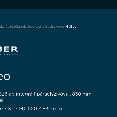
ukciós főzőlapok beépített páraelszívóval
Galileo
eo
őzőlap integrált páraelszivóval, 830 mm
el
é x Sz x M): 520 × 830 mm