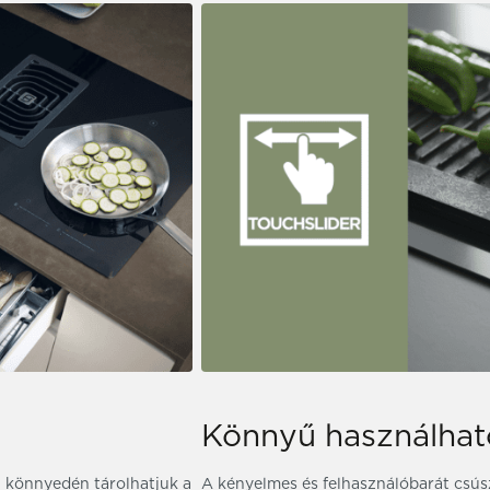
Könnyű használha
en könnyedén tárolhatjuk a
A kényelmes és felhasználóbarát csúsz