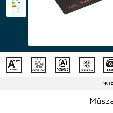
Műsz
Műsza