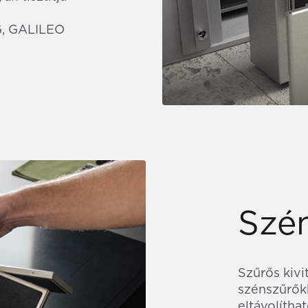
G, GALILEO
Szén
Szűrős kivi
szénszűrők
eltávolíth