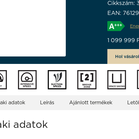
Cikkszám: 
EAN: 7612
Ene
1 099 999
Hol vásáro
aki adatok
Leírás
Ajánlott termékek
Letö
ki adatok