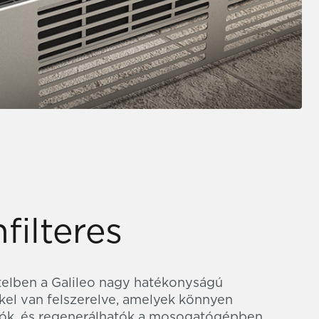
filteres
telben a Galileo nagy hatékonyságú
kel van felszerelve, amelyek könnyen
atók, és regenerálhatók a mosogatógépben,