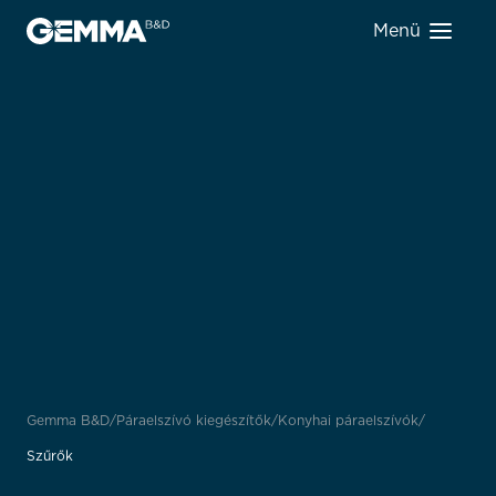
Menü
Gemma B&D
Páraelszívó kiegészítők
Konyhai páraelszívók
Szűrők