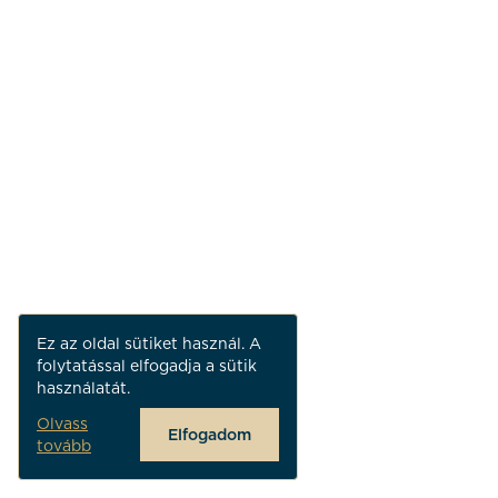
Ez az oldal sütiket használ. A
folytatással elfogadja a sütik
használatát.
Olvass
Elfogadom
tovább