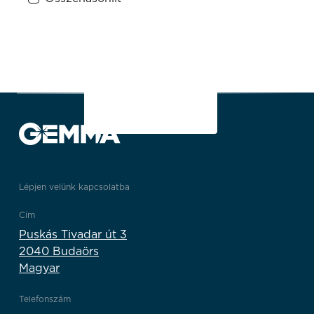
1
2
1/2
Lépjen velünk kapcsolatba
Cím
Puskás Tivadar út 3
2040 Budaörs
Magyar
Telefonszám