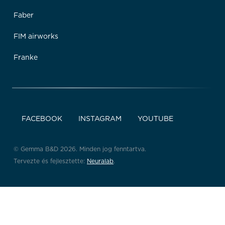
Faber
FIM airworks
Franke
FACEBOOK
INSTAGRAM
YOUTUBE
© Gemma B&D 2026. Minden jog fenntartva.
Tervezte és fejlesztette:
Neuralab
.