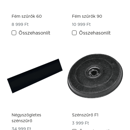
Fém szűrők 60
Fém szűrők 90
8 999
Ft
10 999
Ft
Összehasonlít
Összehasonlít
Négyszögletes
Szénszűrő F1
szénszűrő
3 999
Ft
34 999
Ft