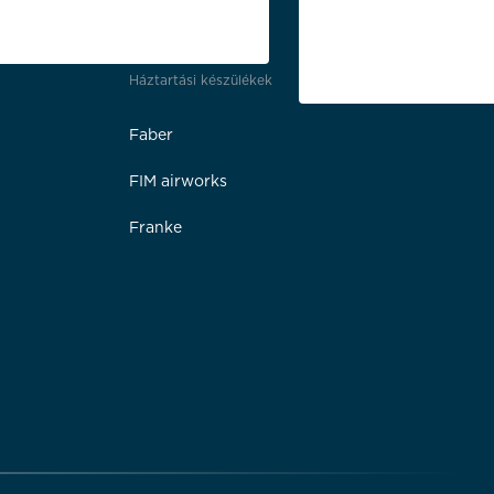
Háztartási készülékek
Faber
FIM airworks
Franke