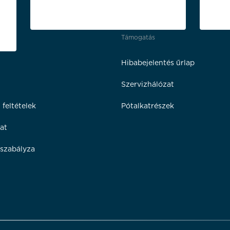
Támogatás
Hibabejelentés űrlap
Szervizhálózat
 feltételek
Pótalkatrészek
at
szabályza