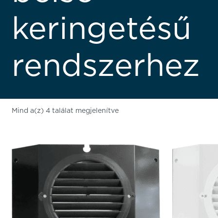
keringetésű
rendszerhez
Mind a(z) 4 találat megjelenítve