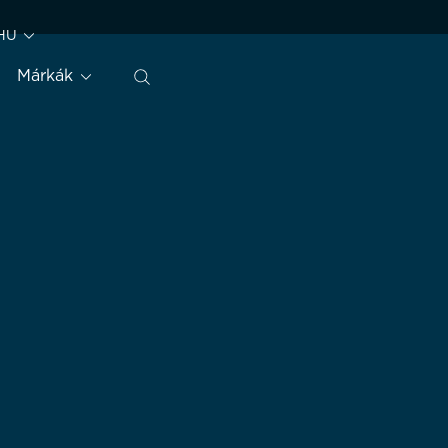
HU
Márkák