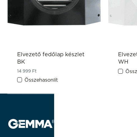
Elvezető fedőlap készlet
Elveze
BK
WH
14 999
Ft
Össz
Összehasonlít