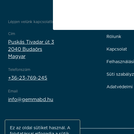
Lépjen velünk kapcsolatba
Linkek
Cím
Rólunk
Puskás Tivadar út 3
2040 Budaörs
Kapcsolat
Magyar
Felhasználási
Telefonszám
Süti szabályz
+36-23-769-245
Adatvédelmi 
Email
info@gemmabd.hu
Ez az oldal sütiket használ. A
folytatással elfogadja a sütik