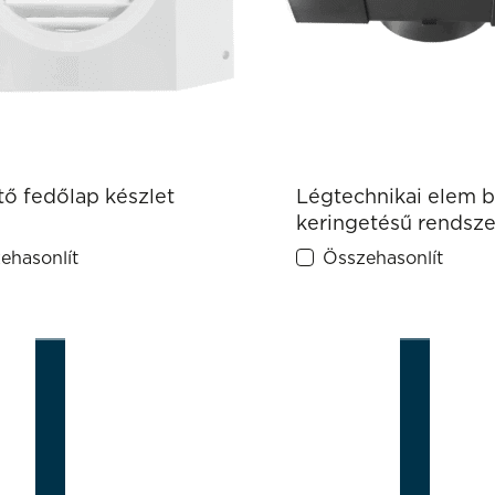
tő fedőlap készlet
Légtechnikai elem b
keringetésű rendsz
ehasonlít
Összehasonlít