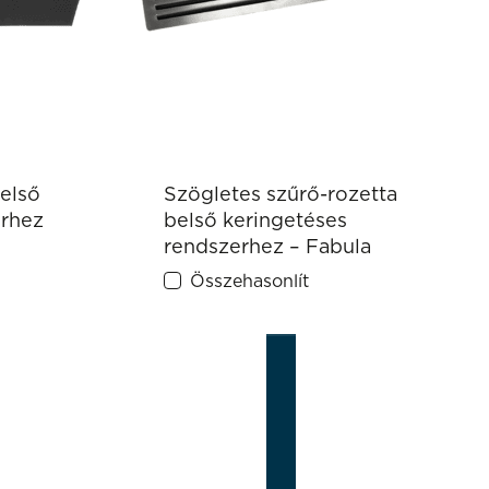
első
Szögletes szűrő-rozetta
erhez
belső keringetéses
rendszerhez – Fabula
Összehasonlít