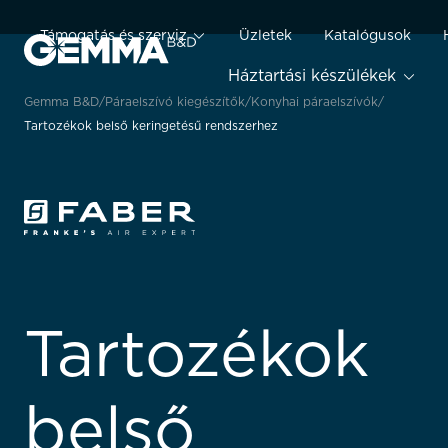
Támogatás és szerviz
Üzletek
Katalógusok
Háztartási készülékek
Gemma B&D
Páraelszívó kiegészítők
Konyhai páraelszívók
Tartozékok belső keringetésű rendszerhez
Tartozékok
belső