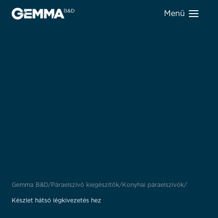
Menü
Gemma B&D
Páraelszívó kiegészítők
Konyhai páraelszívók
Készlet hátsó légkivezetés hez