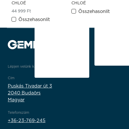
CHLOÉ
CHLOÉ
44 999
Ft
Összehasonlít
Összehasonlít
Lépjen velünk kapcsolatba
Cím
Puskás Tivadar út 3
2040 Budaörs
Magyar
Telefonszám
+36-23-769-245