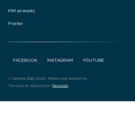
FIM airworks
Franke
FACEBOOK
INSTAGRAM
YOUTUBE
© Gemma B&D 2026. Minden jog fenntartva.
Tervezte és fejlesztette:
Neuralab
.