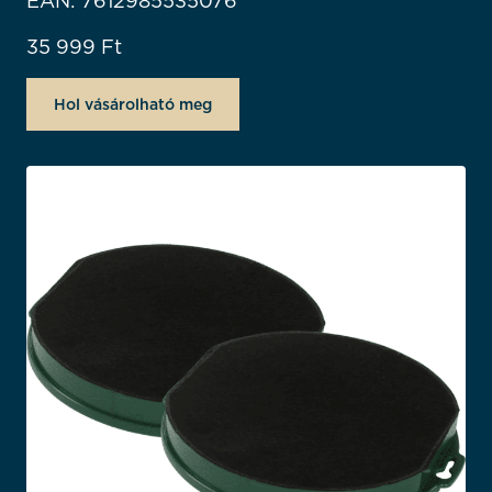
EAN: 7612985535076
35 999
Ft
Hol vásárolható meg