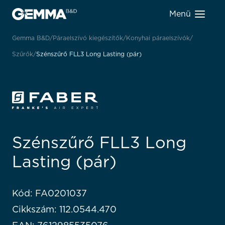
Menü
Gemma B&D
Páraelszívó kiegészítők
Konyhai páraelszívók
Szűrők
Szénszűrő FLL3 Long Lasting (pár)
Szénszűrő FLL3 Long
Lasting (pár)
Kód: FA0201037
Cikkszám: 112.0544.470