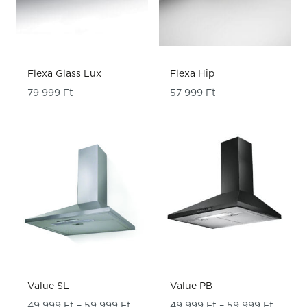
Flexa Glass Lux
Flexa Hip
79 999
Ft
57 999
Ft
Value SL
Value PB
Ártartomány: 49 999 Ft - 59 999 Ft
Ártart
49 999
Ft
–
59 999
Ft
49 999
Ft
–
59 999
Ft