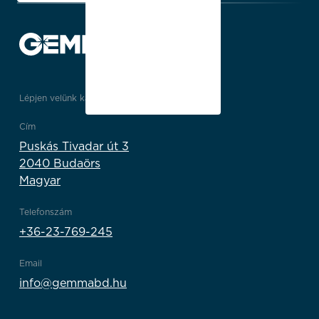
Lépjen velünk kapcsolatba
Cím
Puskás Tivadar út 3
2040 Budaörs
Magyar
Telefonszám
+36-23-769-245
Email
info@gemmabd.hu