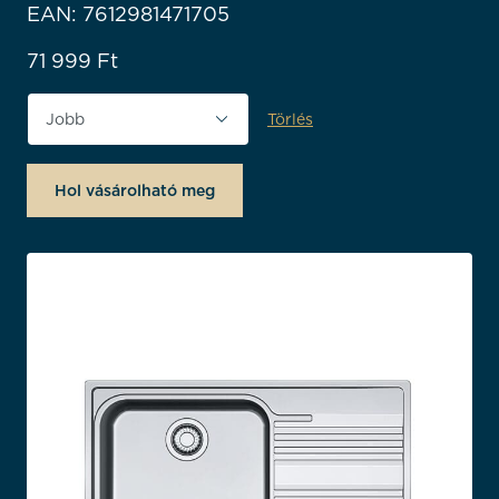
EAN: 7612981471705
71 999
Ft
Törlés
Tájolás
Hol vásárolható meg