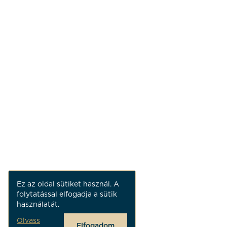
Ez az oldal sütiket használ. A
folytatással elfogadja a sütik
használatát.
Olvass
Elfogadom