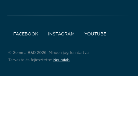
FACEBOOK
INSTAGRAM
YOUTUBE
© Gemma B&D 2026. Minden jog fenntartva.
Tervezte és fejlesztette:
Neuralab
.