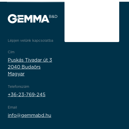
Lépjen velünk kapcsolatba
Cím
Puskás Tivadar út 3
2040 Budaörs
Magyar
Telefonszám
+36-23-769-245
Email
info@gemmabd.hu