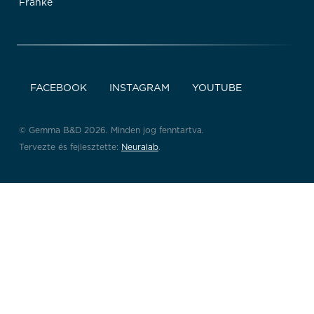
Franke
FACEBOOK
INSTAGRAM
YOUTUBE
© Gemma B&D 2026. Minden jog fenntartva.
Tervezte és fejlesztette:
Neuralab
.