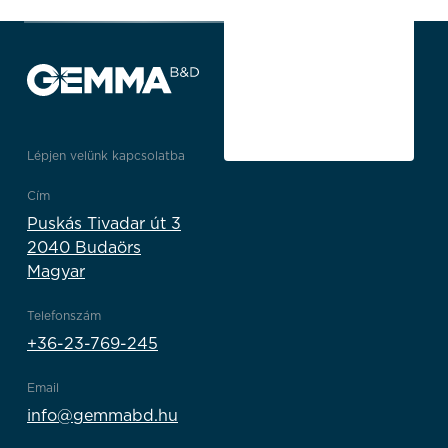
Lépjen velünk kapcsolatba
Cím
Puskás Tivadar út 3
2040 Budaörs
Magyar
Telefonszám
+36-23-769-245
Email
info@gemmabd.hu