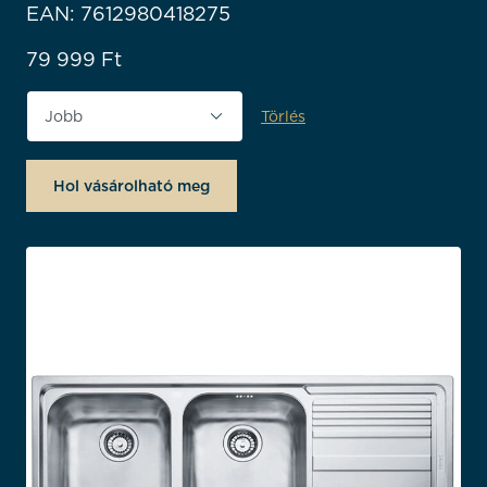
EAN: 7612980418275
79 999
Ft
Törlés
Tájolás
Hol vásárolható meg