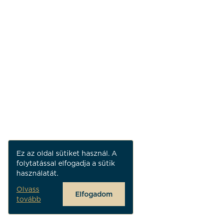
Ez az oldal sütiket használ. A
folytatással elfogadja a sütik
használatát.
Olvass
Elfogadom
tovább