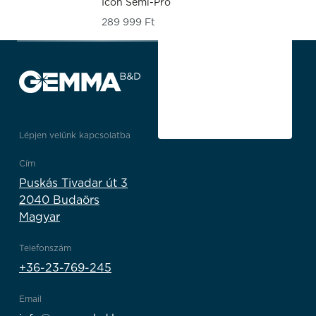
Icon Semi-Pro
289 999
Ft
Lépjen velünk kapcsolatba
Cím
Puskás Tivadar út 3
2040 Budaörs
Magyar
Telefonszám
+36-23-769-245
Email