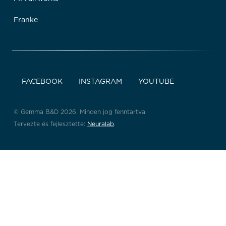
Franke
FACEBOOK
INSTAGRAM
YOUTUBE
© Gemma B&D 2026. Minden jog fenntartva.
Tervezte és fejlesztette:
Neuralab
.