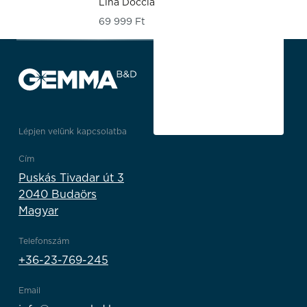
Lina Doccia
69 999
Ft
Lépjen velünk kapcsolatba
Cím
Puskás Tivadar út 3
2040 Budaörs
Magyar
Telefonszám
+36-23-769-245
Email