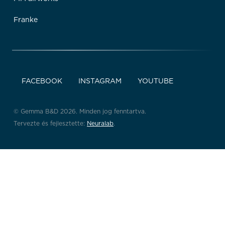
Franke
FACEBOOK
INSTAGRAM
YOUTUBE
© Gemma B&D 2026. Minden jog fenntartva.
Tervezte és fejlesztette:
Neuralab
.