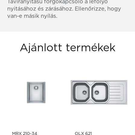
Távirányítású forgókapcsoló a lefolyó
nyitásához és zárásához. Ellenőrizze, hogy
van-e másik nyílás.
Ajánlott termékek
MRX 210-34
OLX 621