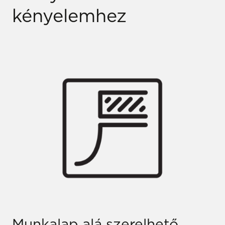
kényelemhez
Munkalap alá szerelhető