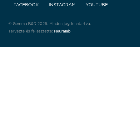
FACEBOOK
INSTAGRAM
YOUTUBE
© Gemma B&D 2026. Minden jog fenntartva.
Tervezte és fejlesztette:
Neuralab
.