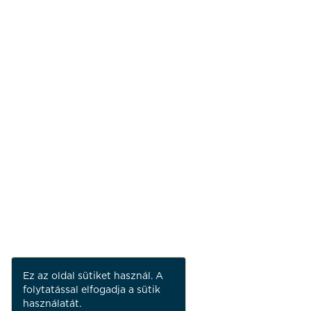
Ez az oldal sütiket használ. A
folytatással elfogadja a sütik
használatát.