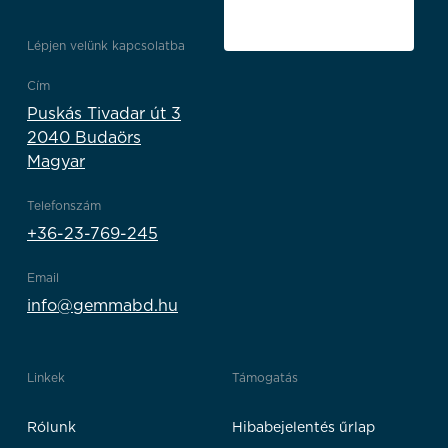
Lépjen velünk kapcsolatba
Cím
Puskás Tivadar út 3
2040 Budaörs
Magyar
Telefonszám
+36-23-769-245
Email
info@gemmabd.hu
Linkek
Támogatás
Rólunk
Hibabejelentés űrlap