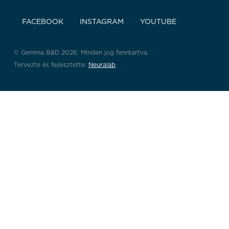
FACEBOOK
INSTAGRAM
YOUTUBE
© Gemma B&D 2026. Minden jog fenntartva.
Tervezte és fejlesztette:
Neuralab
.