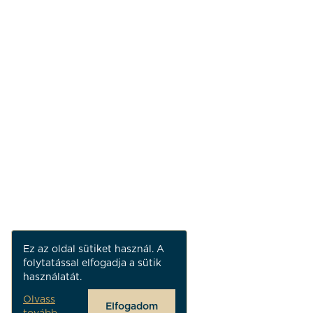
Ez az oldal sütiket használ. A
folytatással elfogadja a sütik
használatát.
Olvass
Elfogadom