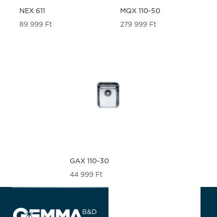
NEX 611
MQX 110-50
89 999
Ft
279 999
Ft
GAX 110-30
44 999
Ft