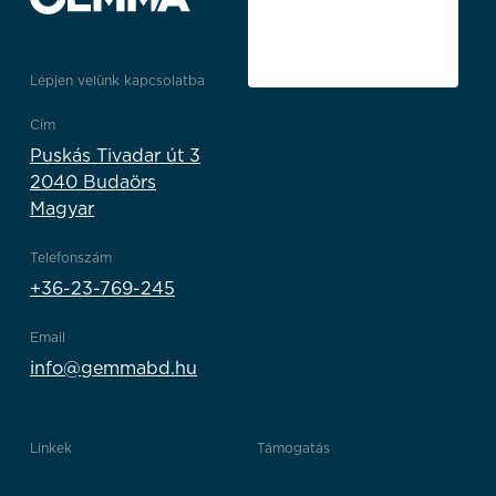
Lépjen velünk kapcsolatba
Cím
Puskás Tivadar út 3
2040 Budaörs
Magyar
Telefonszám
+36-23-769-245
Email
info@gemmabd.hu
Linkek
Támogatás