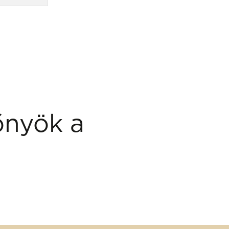
őnyök a