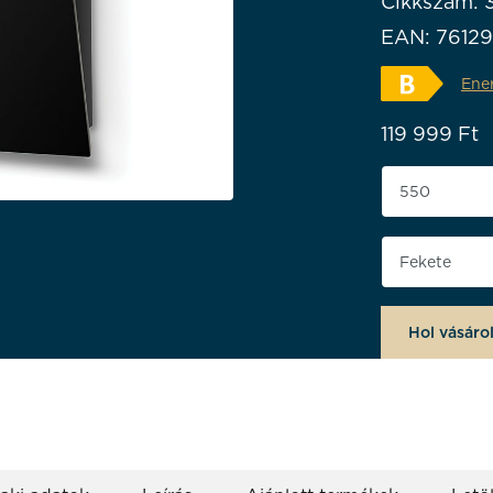
Cikkszám: 
EAN: 7612
Ene
119 999
Ft
Termék szé
Végső feld
Hol vásáro