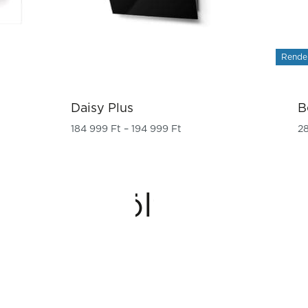
Rende
Daisy Plus
B
Ártartomány: 184 999 Ft -
184 999
Ft
–
194 999
Ft
2
Letöltések