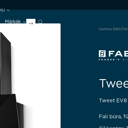
HU
Márkák
Gemma B&D
Pár
Twee
Tweet EV8
Fali búra, 