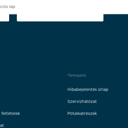
ciós lap
Támogatás
Hibabejelentés űrlap
Szervizhálózat
 feltételek
Pótalkatrészek
at