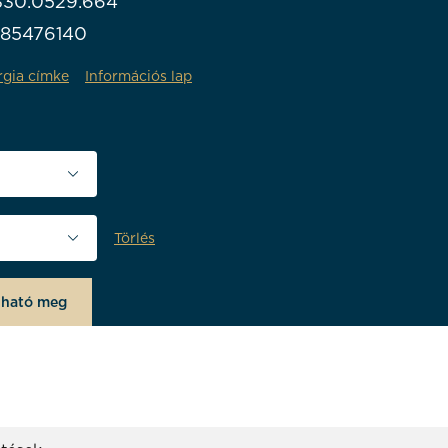
330.0529.664
985476140
rgia címke
Információs lap
lessége (mm)
Törlés
olgozás
lható meg