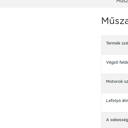
Műsz
Műsza
Termék sz
Végső feld
Motorok s
Lefolyó át
A sebessé