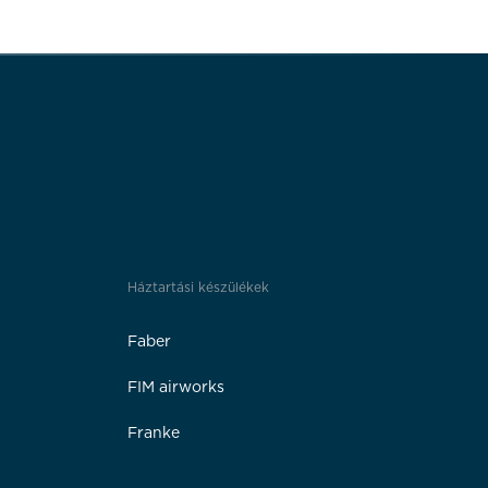
Háztartási készülékek
Faber
FIM airworks
Franke