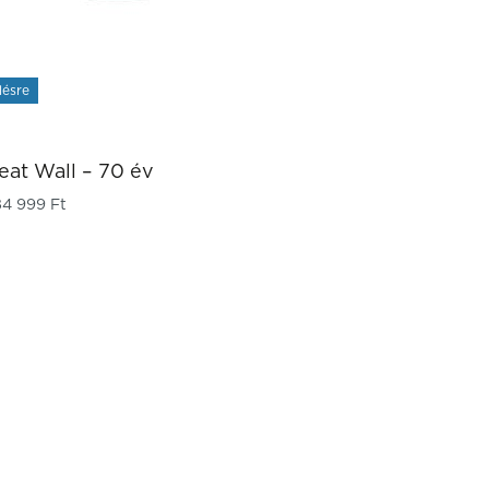
lésre
eat Wall – 70 év
 194 999 Ft
84 999
Ft