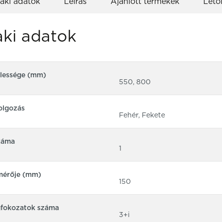
aki adatok
Leírás
Ajánlott termékek
Letö
ki adatok
élessége (mm)
550, 800
olgozás
Fehér, Fekete
záma
1
mérője (mm)
150
gfokozatok száma
3+i