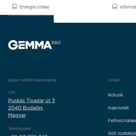
Energia címke
Informá
Lépjen velünk kapcsolatba
Linkek
Cím
Rólunk
Puskás Tivadar út 3
2040 Budaörs
Kapcsolat
Magyar
Felhasználási
Telefonszám
Süti szabályz