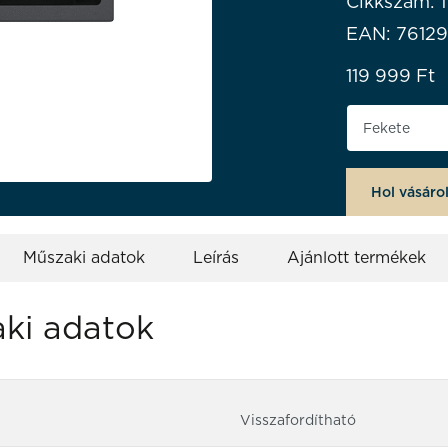
Cikkszám: 1
EAN: 7612
119 999
Ft
Termék szí
Hol vásáro
Műszaki adatok
Leírás
Ajánlott termékek
ki adatok
Visszafordítható