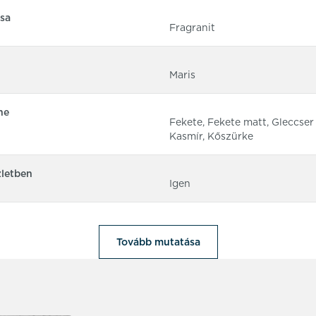
sa
Fragranit
Maris
ne
Fekete, Fekete matt, Gleccser 
Kasmír, Kőszürke
zletben
Igen
Tovább mutatása