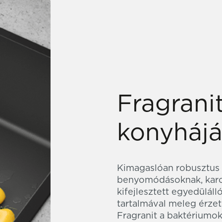
Fragranit
konyhájá
Kimagaslóan robusztus a
benyomódásoknak, karco
kifejlesztett egyedülál
tartalmával meleg érzete
Fragranit a baktériumo