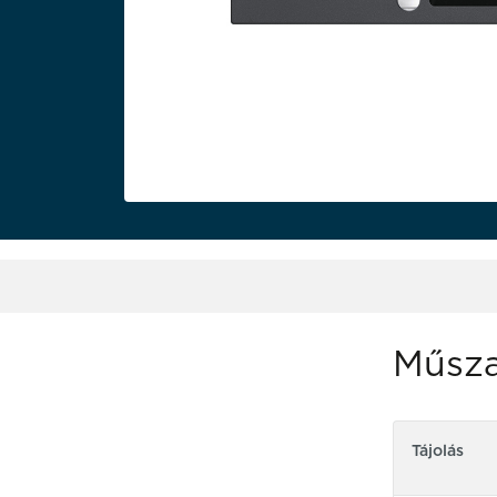
Műsza
Tájolás