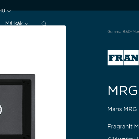
HU
Márkák
Gemma B&D
Mo
MRG 
Maris MRG 
Fragranit 