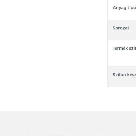
Anyag típu
Sorozat
Termék szí
Szifon kés