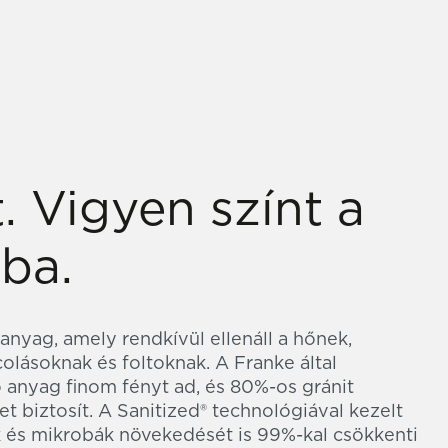
. Vigyen színt a
ba.
nyag, amely rendkívül ellenáll a hőnek,
lásoknak és foltoknak. A Franke által
ló anyag finom fényt ad, és 80%-os gránit
t biztosít. A Sanitized® technológiával kezelt
k és mikrobák növekedését is 99%-kal csökkenti