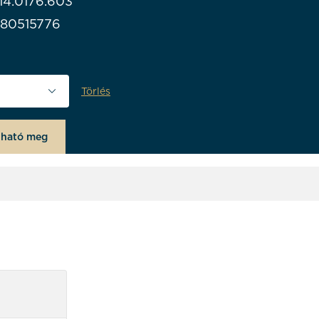
14.0176.603
980515776
Törlés
ne
lható meg