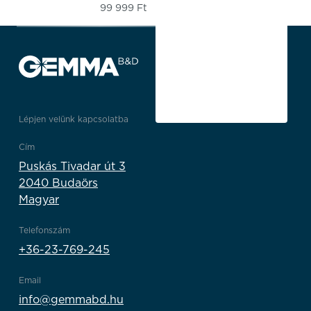
99 999
Ft
Lépjen velünk kapcsolatba
Cím
Puskás Tivadar út 3
2040 Budaörs
Magyar
Telefonszám
+36-23-769-245
Email
info@gemmabd.hu