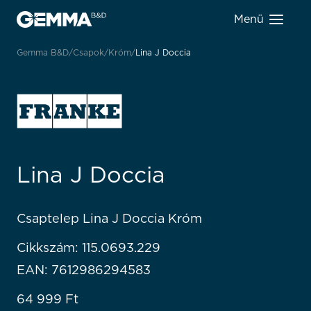
Menü
Gemma B&D
Csapok
Króm
Lina J Doccia
Lina J Doccia
Csaptelep Lina J Doccia Króm
Cikkszám: 115.0693.229
EAN: 7612986294583
64 999
Ft