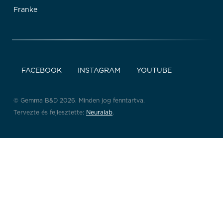
Franke
FACEBOOK
INSTAGRAM
YOUTUBE
© Gemma B&D 2026. Minden jog fenntartva.
Tervezte és fejlesztette:
Neuralab
.