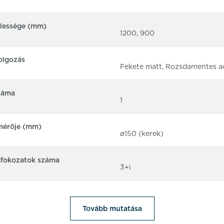
élessége (mm)
1200, 900
olgozás
Fekete matt, Rozsdamentes a
záma
1
mérője (mm)
ø150 (kerek)
gfokozatok száma
3+i
Tovább mutatása