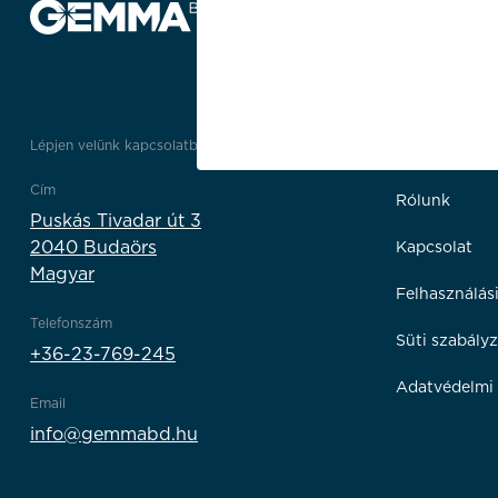
Lépjen velünk kapcsolatba
Linkek
Cím
Rólunk
Puskás Tivadar út 3
2040 Budaörs
Kapcsolat
Magyar
Felhasználási
Telefonszám
Süti szabályz
+36-23-769-245
Adatvédelmi 
Email
info@gemmabd.hu