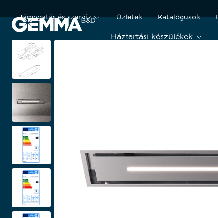
Támogatás és szerviz
Üzletek
Katalógusok
Háztartási készülékek