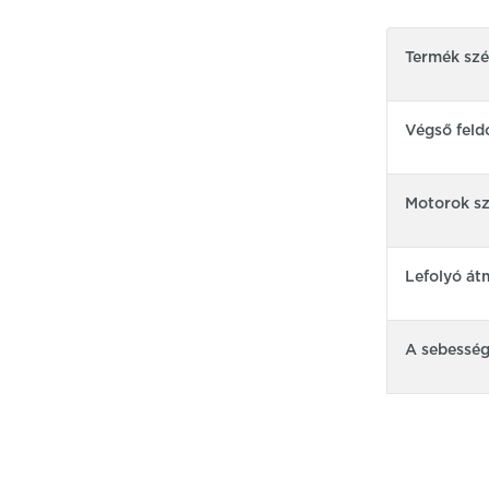
Termék sz
Végső feld
Motorok s
Lefolyó át
A sebessé