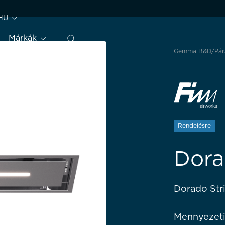
HU
Márkák
Gemma B&D
Pár
Rendelésre
Dora
Dorado Stri
Mennyezeti 