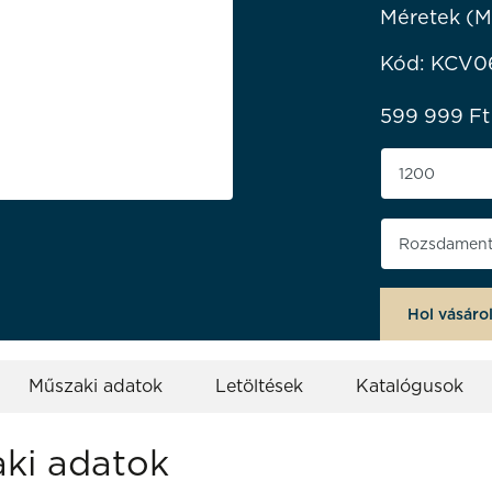
Méretek (M
Kód: KCV0
599 999
Ft
Termék szé
Végső feld
Hol vásáro
Műszaki adatok
Letöltések
Katalógusok
ki adatok