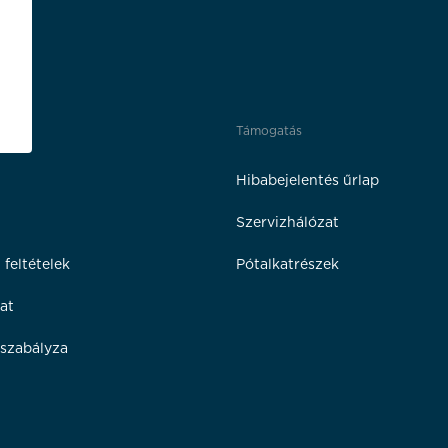
Támogatás
Hibabejelentés űrlap
Szervizhálózat
 feltételek
Pótalkatrészek
at
szabályza