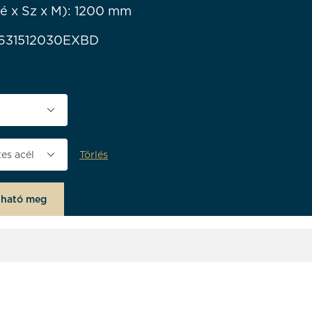
é x Sz x M): 1200 mm
631512030EXBD
lessége (mm)
Törlés
olgozás
lható meg