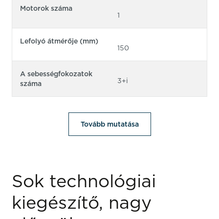
Motorok száma
1
Lefolyó átmérője (mm)
150
A sebességfokozatok
3+i
száma
Tovább mutatása
Sok technológiai
kiegészítő, nagy