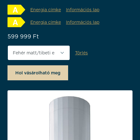
Energia címke
Információs lap
Energia címke
Információs lap
599 999
Ft
Törlés
Végső feldolgozás
Hol vásárolható meg