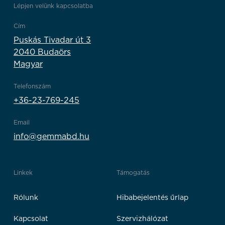
Lépjen velünk kapcsolatba
Cím
Puskás Tivadar út 3
2040 Budaörs
Magyar
Telefonszám
+36-23-769-245
Email
info@gemmabd.hu
Linkek
Támogatás
Rólunk
Hibabejelentés űrlap
Kapcsolat
Szervizhálózat