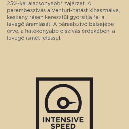
25%-kal alacsonyabb* zajérzet. A
perembeszívás a Venturi-hatást kihasználva,
keskeny résen keresztül gyorsítja fel a
levegő áramlását. A páraelszívó belsejébe
érve, a hatékonyabb elszívás érdekében, a
levegő ismét lelassul.