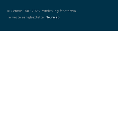
© Gemma B&D 2026. Minden jog fenntartva.
Tervezte és fejlesztette:
Neuralab
.