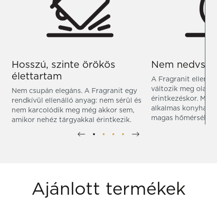
Hosszú, szinte örökös
Nem nedvszív
élettartam
A Fragranit ellenál
változik meg olajjal
Nem csupán elegáns. A Fragranit egy
érintkezéskor. Miu
rendkívül ellenálló anyag: nem sérül és
alkalmas konyhai has
nem karcolódik meg még akkor sem,
magas hőmérsékletn
amikor nehéz tárgyakkal érintkezik.
Ajánlott termékek