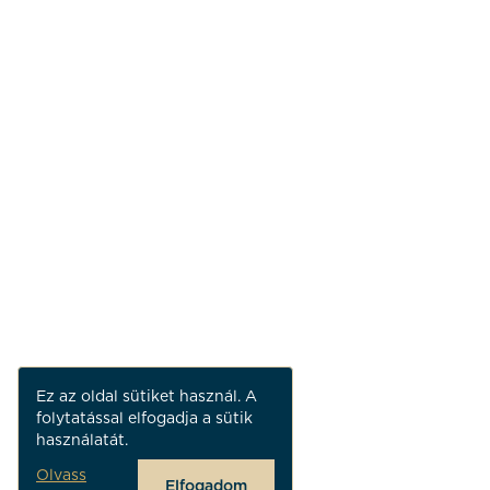
Ez az oldal sütiket használ. A
folytatással elfogadja a sütik
használatát.
Olvass
Elfogadom