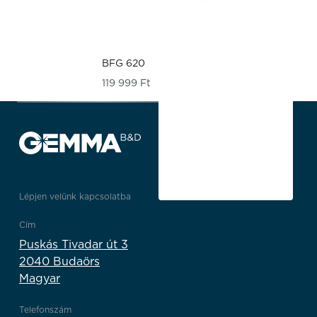
BFG 620
119 999
Ft
Lépjen velünk kapcsolatba
Cím
Puskás Tivadar út 3
2040 Budaörs
Magyar
Telefonszám