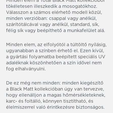
Minden elem a Total Black Matt kollekcióból
tökéletesen illeszkedik a mosogatókhoz.
Válasszon a számos elérhető modell közül,
minden verzióban: csappal vagy anélkül,
szárítótálcával vagy anélkül, standard, sík,
félig sík vagy beépíthető a munkafelület alá.
Minden elem, az elfolyótól a túltöltő nyílásig,
ugyanabban a színben érhető el. Ezen kívül,
a gyártási folyamatba beépített speciális UV
adaléknak köszönhetően a szín idővel nem
fog elhalványulni.
De ez még nem minden: minden kiegészítő
a Black Matt kollekcióban úgy van tervezve,
hogy ellenálljon a magas hőmérsékleteknek,
karc- és foltálló, könnyen tisztítható, és
élelmiszerrel való érintkezésre biztonságos.