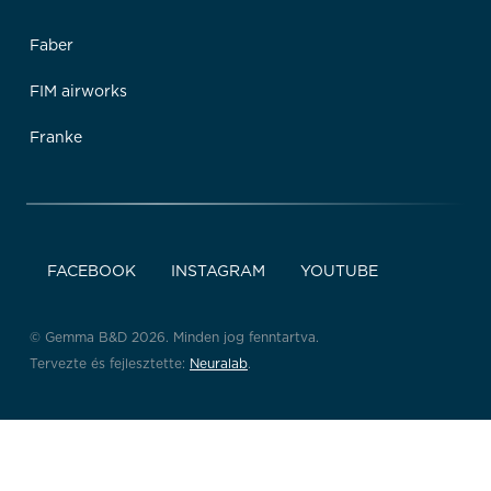
Faber
FIM airworks
Franke
FACEBOOK
INSTAGRAM
YOUTUBE
© Gemma B&D 2026. Minden jog fenntartva.
Tervezte és fejlesztette:
Neuralab
.