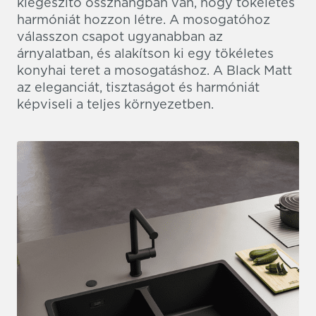
kiegészítő összhangban van, hogy tökéletes
harmóniát hozzon létre. A mosogatóhoz
válasszon csapot ugyanabban az
árnyalatban, és alakítson ki egy tökéletes
konyhai teret a mosogatáshoz. A Black Matt
az eleganciát, tisztaságot és harmóniát
képviseli a teljes környezetben.