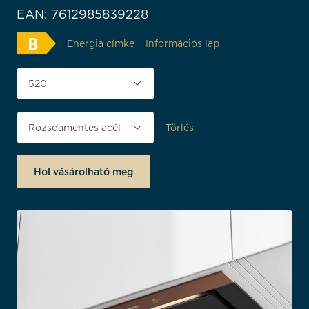
EAN: 7612985839228
Energia címke
Információs lap
Termék szélessége (mm)
Törlés
Végső feldolgozás
Hol vásárolható meg