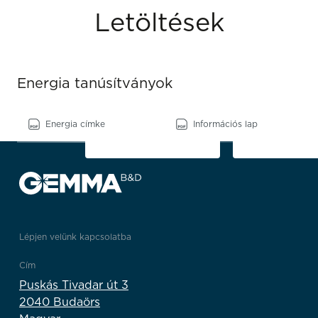
Letöltések
Energia tanúsítványok
Energia címke
Információs lap
Lépjen velünk kapcsolatba
Cím
Puskás Tivadar út 3
2040 Budaörs