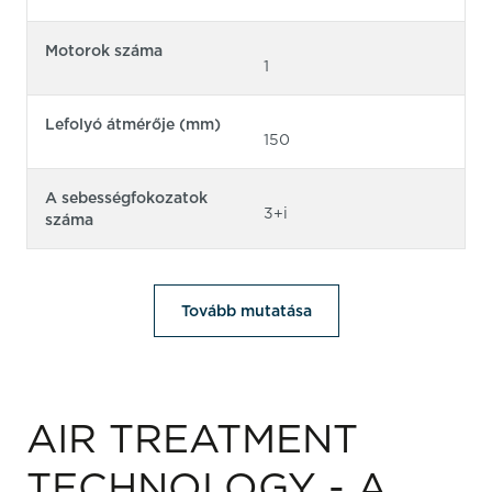
Motorok száma
1
Lefolyó átmérője (mm)
150
A sebességfokozatok
3+i
száma
Tovább mutatása
AIR TREATMENT
TECHNOLOGY - A