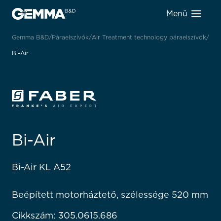
Menü
Gemma B&D
Páraelszívók
Air Treatment technology páraelszívók
Bi-Air
Bi-Air
Bi-Air KL A52
Beépített motorháztető, szélessége 520 mm
Cikkszám: 305.0615.686