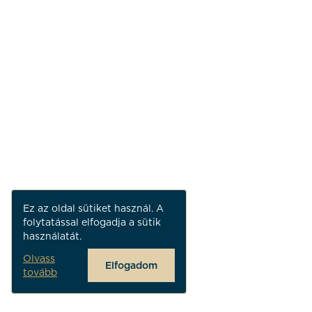
Ez az oldal sütiket használ. A
folytatással elfogadja a sütik
használatát.
Olvass
Elfogadom
tovább