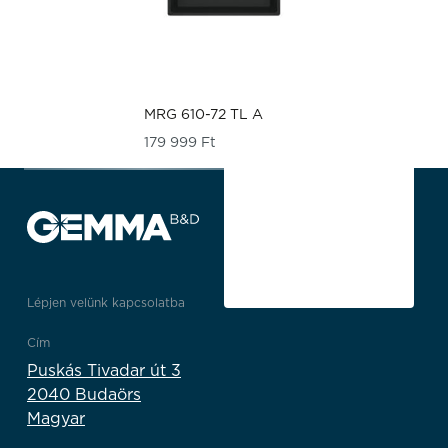
MRG 610-72 TL A
179 999
Ft
Lépjen velünk kapcsolatba
Cím
Puskás Tivadar út 3
2040 Budaörs
Magyar