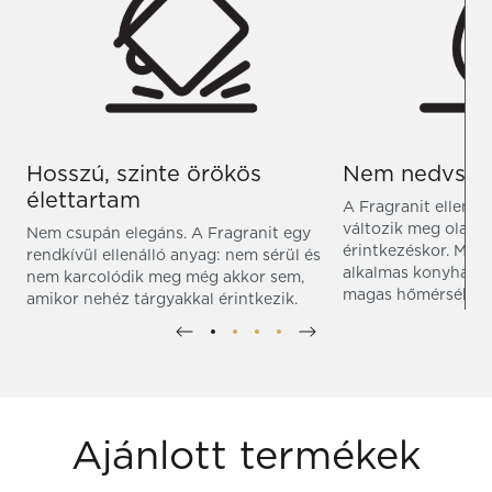
Hosszú, szinte örökös
Nem nedvszív
élettartam
A Fragranit ellenál
változik meg olajjal
Nem csupán elegáns. A Fragranit egy
érintkezéskor. Miu
rendkívül ellenálló anyag: nem sérül és
alkalmas konyhai has
nem karcolódik meg még akkor sem,
magas hőmérsékletn
amikor nehéz tárgyakkal érintkezik.
Ajánlott termékek