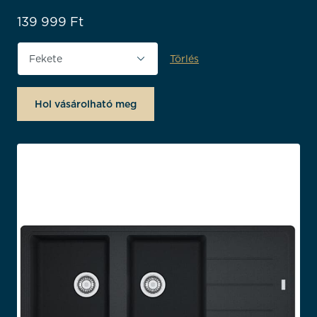
139 999
Ft
Törlés
Termék színe
Hol vásárolható meg