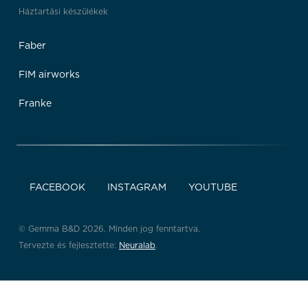
Háztartási készülékek
Faber
FIM airworks
Franke
FACEBOOK
INSTAGRAM
YOUTUBE
© Gemma B&D 2026. Minden jog fenntartva.
Tervezte és fejlesztette:
Neuralab
.