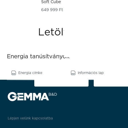
Soft Cube
649 999
Ft
Letöltések
Energia tanúsítványok
Energia címke
Információs lap
Lépjen velünk kapcsolatba