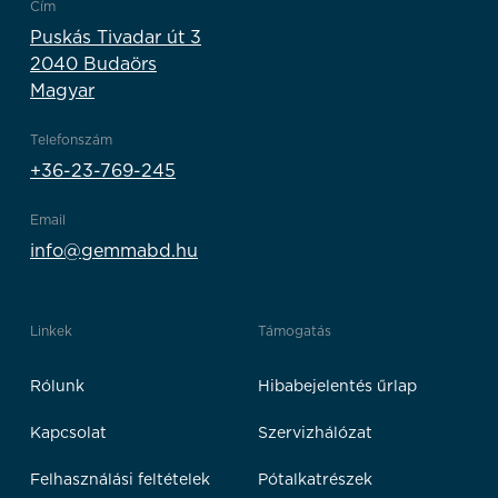
Cím
Puskás Tivadar út 3
2040 Budaörs
Magyar
Telefonszám
+36-23-769-245
Email
info@gemmabd.hu
Linkek
Támogatás
Rólunk
Hibabejelentés űrlap
Kapcsolat
Szervizhálózat
Felhasználási feltételek
Pótalkatrészek