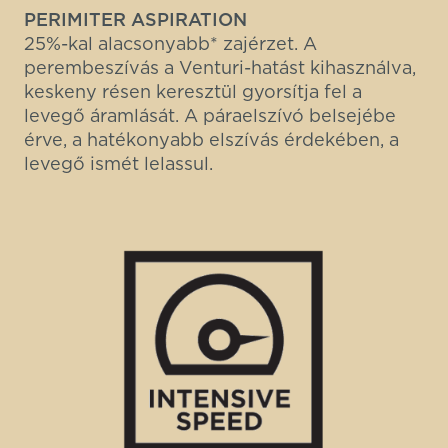
PERIMITER ASPIRATION
25%-kal alacsonyabb* zajérzet. A
perembeszívás a Venturi-hatást kihasználva,
keskeny résen keresztül gyorsítja fel a
levegő áramlását. A páraelszívó belsejébe
érve, a hatékonyabb elszívás érdekében, a
levegő ismét lelassul.