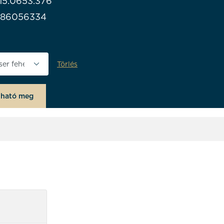
115.0653.376
986056334
Törlés
ne
lható meg