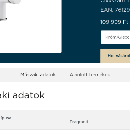
Cikkszám: 
EAN: 7612
109 999
Ft
Termék szí
Hol vásáro
Műszaki adatok
Ajánlott termékek
ki adatok
típusa
Fragranit