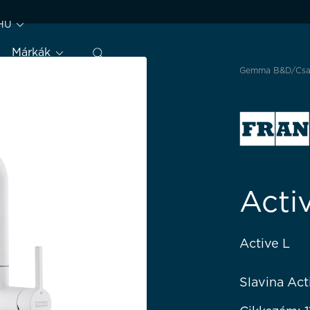
HU
Márkák
Gemma B&D
Cs
Acti
Active L
Slavina Act