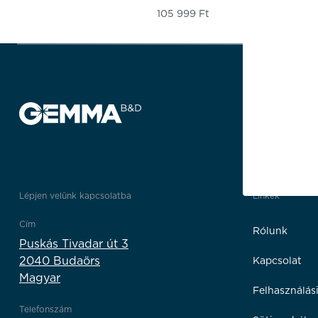
105 999
Ft
Lépjen velünk kapcsolatba
Linkek
Cím
Rólunk
Puskás Tivadar út 3
2040 Budaörs
Kapcsolat
Magyar
Felhasználási
Telefonszám