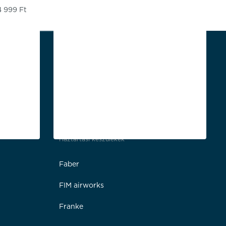
4 999
Ft
Háztartási készülékek
Faber
FIM airworks
Franke