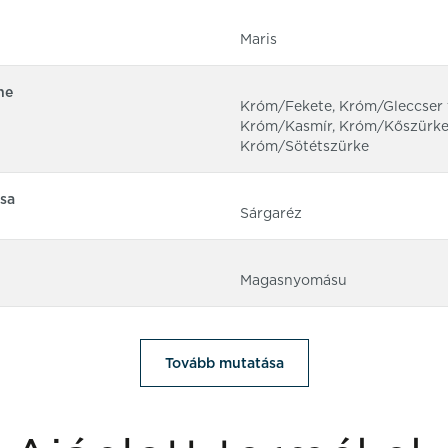
Maris
ne
Króm/Fekete, Króm/Gleccser f
Króm/Kasmír, Króm/Kőszürke
Króm/Sötétszürke
sa
Sárgaréz
Magasnyomásu
Tovább mutatása