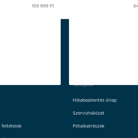
159 999
Ft
6
Támogatás
Hibabejelentés űrlap
Szervizhálózat
 feltételek
Pótalkatrészek