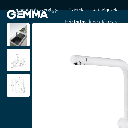
Támogatás és szerviz
Üzletek
Katalógusok
Háztartási készülékek