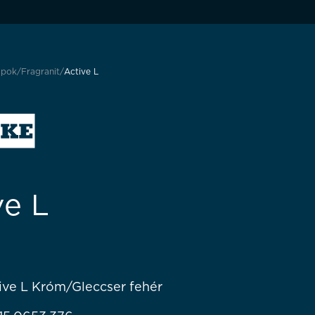
apok
Fragranit
Active L
ve L
ive L Króm/Gleccser fehér