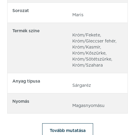
Sorozat
Maris
Termék színe
Króm/Fekete,
Króm/Gleccser fehér,
Króm/Kasmír,
Króm/Kőszürke,
Króm/Sötétszürke,
Króm/Szahara
Anyag típusa
Sárgaréz
Nyomás
Magasnyomásu
Tovább mutatása