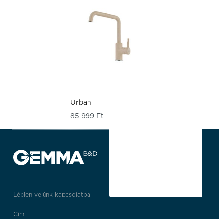
Urban
85 999
Ft
Lépjen velünk kapcsolatba
Cím