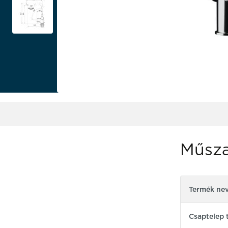
Műsza
Termék ne
Csaptelep 