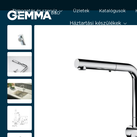
Támogatás és szerviz
Üzletek
Katalógusok
Háztartási készülékek