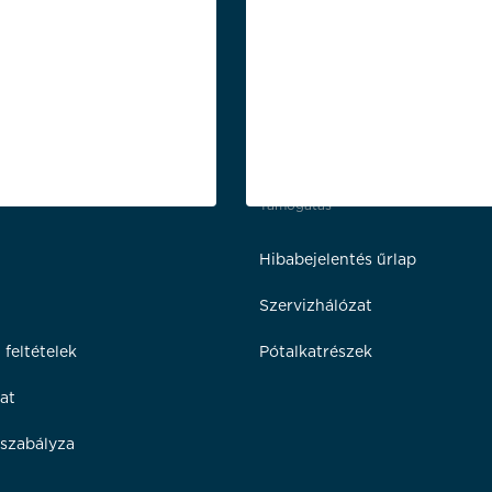
Támogatás
Hibabejelentés űrlap
Szervizhálózat
 feltételek
Pótalkatrészek
at
szabályza