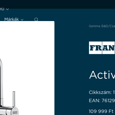
HU
Márkák
Gemma B&D
Cs
Acti
Cikkszám: 
EAN: 7612
109 999
Ft