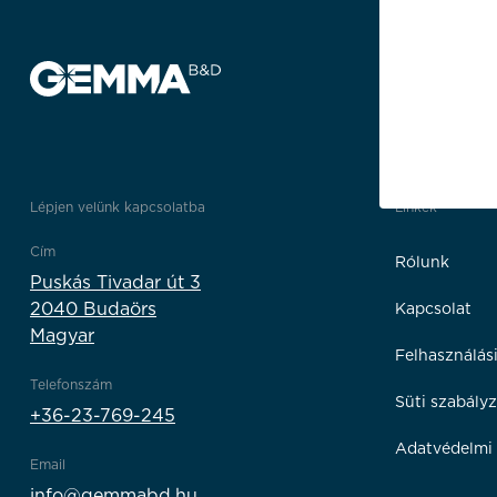
Lépjen velünk kapcsolatba
Linkek
Cím
Rólunk
Puskás Tivadar út 3
2040 Budaörs
Kapcsolat
Magyar
Felhasználási
Telefonszám
Süti szabályz
+36-23-769-245
Adatvédelmi 
Email
info@gemmabd.hu