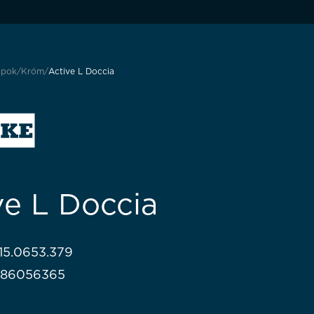
apok
Króm
Active L Doccia
ve L Doccia
115.0653.379
986056365