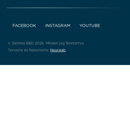
FACEBOOK
INSTAGRAM
YOUTUBE
© Gemma B&D 2026. Minden jog fenntartva.
Tervezte és fejlesztette:
Neuralab
.