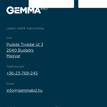
Lépjen velünk kapcsolatba
Cím
Puskás Tivadar út 3
2040 Budaörs
Magyar
Telefonszám
+36-23-769-245
Email
info@gemmabd.hu